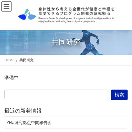
コ
ナ
ン
ビ
テ
ゲ
ン
ー
ツ
シ
へ
ョ
共同研究
ス
ン
キ
に
ッ
移
HOME
共同研究
プ
動
準備中
最近の新着情報
YNU研究拠点中間報告会